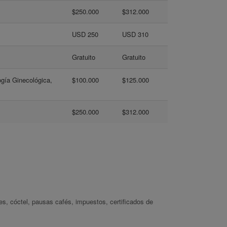
$250.000
$312.000
USD 250
USD 310
Gratuito
Gratuito
ogía Ginecológica,
$100.000
$125.000
$250.000
$312.000
es, cóctel, pausas cafés, impuestos, certificados de