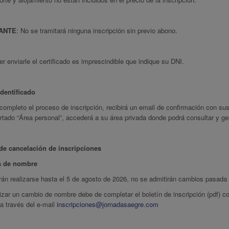
ANTE
: No se tramitará ninguna inscripción sin previo abono.
r enviarle el certificado es imprescindible que indique su DNI.
dentificado
ompleto el proceso de inscripción, recibirá un email de confirmación con su
rtado “Área personal”, accederá a su área privada donde podrá consultar y ges
 de cancelación de inscripciones
 de nombre
rán realizarse hasta el 5 de agosto de 2026, no se admitirán cambios pasada 
izar un cambio de nombre debe de completar el boletín de inscripción (pdf) co
a través del e-mail
inscripciones@jornadasaegre.com