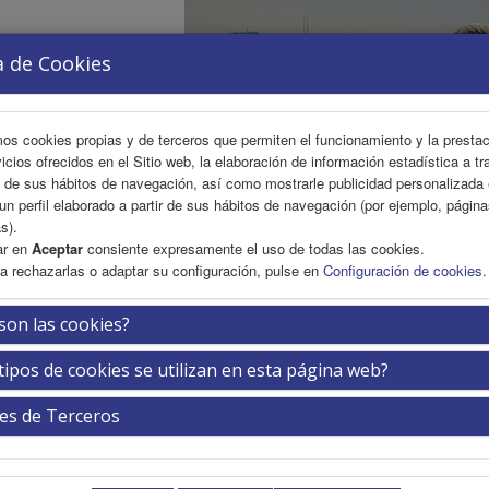
a de Cookies
mos cookies propias y de terceros que permiten el funcionamiento y la presta
vicios ofrecidos en el Sitio web, la elaboración de información estadística a tr
s de sus hábitos de navegación, así como mostrarle publicidad personalizada
un perfil elaborado a partir de sus hábitos de navegación (por ejemplo, págin
s).
ar en
Aceptar
consiente expresamente el uso de todas las cookies.
a rechazarlas o adaptar su configuración, pulse en
Configuración de cookies
.
FICA
INSCRIPCIÓN
EXP. COMERCIAL
ÁREA PER
son las cookies?
tipos de cookies se utilizan en esta página web?
Solicitar beca a tu APM de
es de Terceros
mación de inscripción