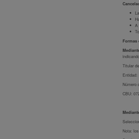
Cancela
La
Ha
A 
To
Formas 
Mediante
indicando
Titular d
Entidad:
Número d
CBU: 07
Mediante
Seleccion
Nota: lo