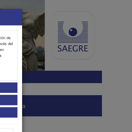
ción de
avés del
 en
as
SONAL
 confianza