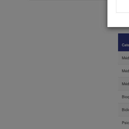
Las inscr
boletín d
de crédit
Cat
Méd
Méd
Méd
Bio
Biól
Psi