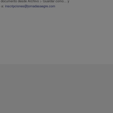
 el documento desde Archivo > Guardar como... y
o a:
inscripciones@jornadasaegre.com