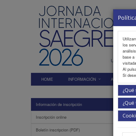
Polític
Utiliza
los ser
análisi
base a 
visitada
Al puls
Si dese
HOME
INFORMACIÓN
AREA CIENTÍ
¿Qué 
¿Qué 
Información de inscripción
Cooki
Inscripción online
Infor
Boletín inscripcion (PDF)