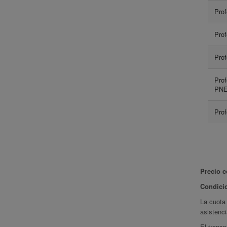
Prof
Prof
Prof
Prof
PNE
Prof
Precio c
Condici
La cuota 
asistenci
El transp