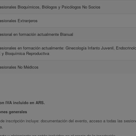
esionales Bioquímicos, Biólogos y Psicólogos No Socios
esionales Extranjeros
esional en formación actualmente Bianual
esionales en formación actualmente: Ginecología Infanto Juvenil, Endocrinol
 y Bioquímica Reproductiva
esionales No Médicos
on IVA incluido en ARS.
ones generales
de inscripción incluye: documentación del evento, acceso a todas las sesion
a.
orte y alojamiento no están incluidos en el precio de la inscripción.