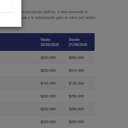
ormulario de inscripción (online), o bien enviando el
or transferencia o la autorización para el cobro por tarjeta
Hasta
Desde
20/08/2026
21/08/2026
$200.000
$250.000
$250.000
$312.000
$100.000
$125.000
$200.000
$250.000
$200.000
$250.000
$200.000
$250.000