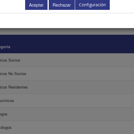
Configuración
ipciones se pueden realizar directamente desde la página web completando el f
e inscripción (pdf) a la Secretaría Técnica junto con el comprobante del pago p
o.
egoría
icos Socios
icos No Socios
icos Residentes
químicos
ogos
cólogos