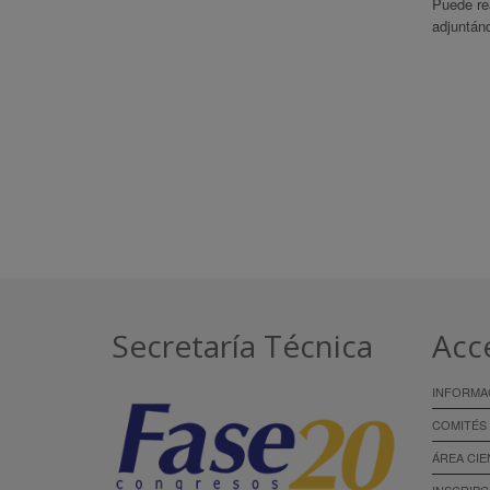
Puede rea
adjuntán
Secretaría Técnica
Acc
INFORMA
COMITÉS
ÁREA CIE